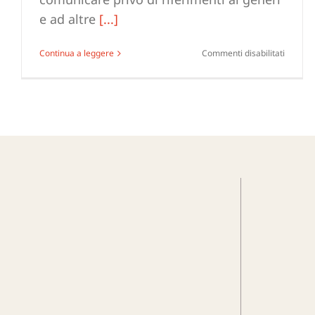
e ad altre
[...]
su
Continua a leggere
Commenti disabilitati
Linguag
inclusiv
perché
è
importa
esempi
e
definiz