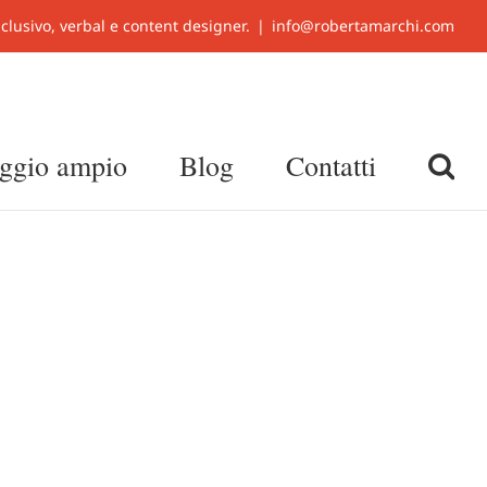
clusivo, verbal e content designer.
|
info@robertamarchi.com
aggio ampio
Blog
Contatti