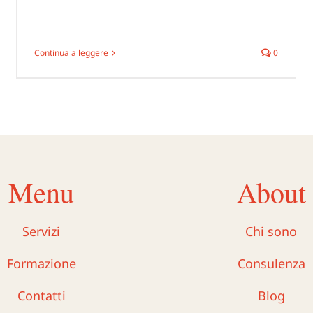
Continua a leggere
0
gio
o:
nte,
ione
Menu
About
Servizi
Chi sono
Formazione
Consulenza
Contatti
Blog