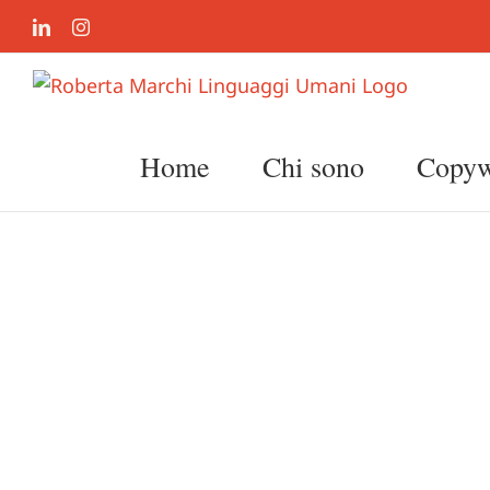
Salta
LinkedIn
Instagram
al
contenuto
Home
Chi sono
Copywr