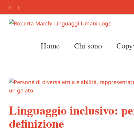
Salta
LinkedIn
Instagram
al
contenuto
Home
Chi sono
Copyw
Ingrandisci
immagine
Linguaggio inclusivo: pe
definizione