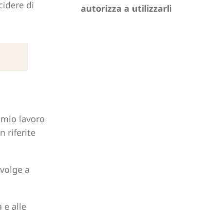
cidere di
autorizza a utilizzarli
l mio lavoro
 riferite
ivolge a
 e alle