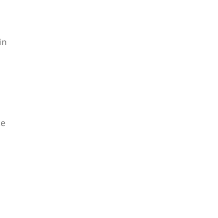
in
te