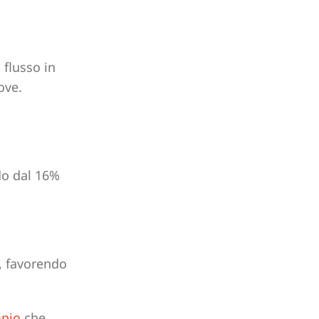
 flusso in
ove.
o, favorendo
mpio
che