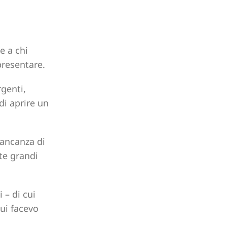
e a chi
presentare.
rgenti,
di aprire un
mancanza di
te grandi
 – di cui
cui facevo