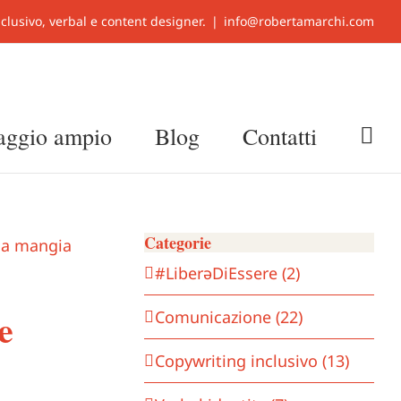
clusivo, verbal e content designer.
|
info@robertamarchi.com
uaggio ampio
Blog
Contatti
Categorie
#LiberǝDiEssere (2)
e
Comunicazione (22)
Copywriting inclusivo (13)