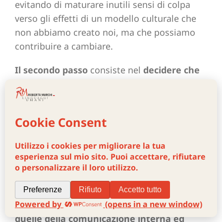
evitando di maturare inutili sensi di colpa
verso gli effetti di un modello culturale che
non abbiamo creato noi, ma che possiamo
contribuire a cambiare.
Il secondo passo
consiste nel
decidere che
direzione dare alle parole
; descrivere le
persone per quello che fanno e dicono, non
per come appaiono, usare formule
linguistiche più ampie e rappresentative
della varietà umana e notare se, nelle
espressioni quotidiane, si usano aggettivi
diversi per descrivere lo stesso
comportamento in uomini e donne.
Il terzo passo
riguarda sempre le parole,
quelle della comunicazione interna ed