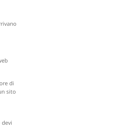
arrivano
web
ore di
un sito
e devi