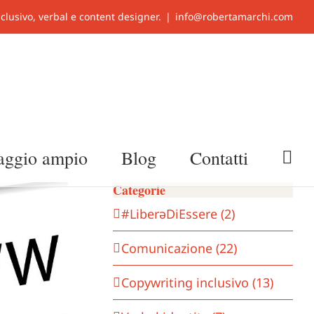
clusivo, verbal e content designer.
|
info@robertamarchi.com
uaggio ampio
Blog
Contatti
Categorie
#LiberǝDiEssere (2)
Comunicazione (22)
Copywriting inclusivo (13)