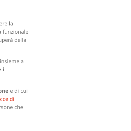
ere la
a funzionale
cuperà della
 insieme a
 i
sone
e di cui
cce di
ersone che