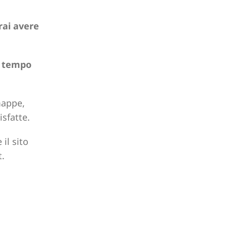
rai avere
l tempo
mappe,
isfatte.
 il sito
t.