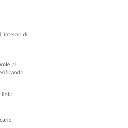
ll’interno di
vole
al
erificando
, link;
icarlo