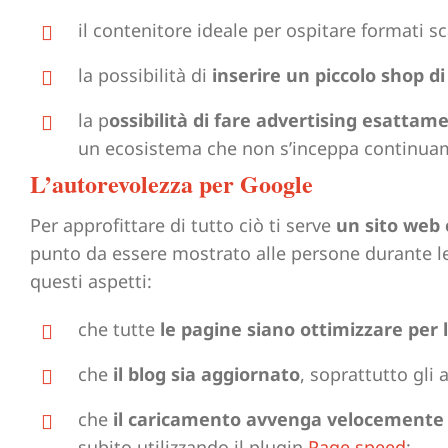
il contenitore ideale per ospitare formati s
la possibilità di
inserire un piccolo shop d
la p
ossibilità di fare advertising esattam
un ecosistema che non s’inceppa continua
L’autorevolezza per Google
Per approfittare di tutto ciò ti serve
un sito web 
punto da essere mostrato alle persone durante le r
questi aspetti:
che tutte
le pagine siano ottimizzare per 
che
il blog sia aggiornato
, soprattutto gli a
che
il caricamento avvenga velocemente si
subito utilizzando il plugin
Page speed
;