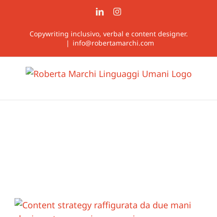
Salta
LinkedIn
Instagram
al
contenuto
Copywriting inclusivo, verbal e content designer.
|
info@robertamarchi.com
Ingrandisci